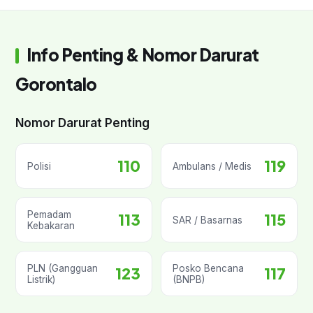
Info Penting & Nomor Darurat
Gorontalo
Nomor Darurat Penting
110
119
Polisi
Ambulans / Medis
Pemadam
113
115
SAR / Basarnas
Kebakaran
PLN (Gangguan
Posko Bencana
123
117
Listrik)
(BNPB)