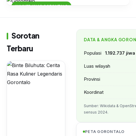
KULINER KHAS GORONTALO
Binte Biluhuta: Cerita Rasa Kuliner
Legendaris Gorontalo
Sorotan
DATA & ANGKA GORO
Terbaru
Populasi
1.192.737 jiw
Luas wilayah
Provinsi
Koordinat
Sumber: Wikidata & OpenStr
sensus 2024.
PETA GORONTALO